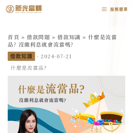
跳
MAIN
服務選單
至
MENU
主
要
首頁
»
借款問題
»
借款知識
»
什麼是流當
內
品? 沒繳利息就會流當嗎?
容
-
2024-07-21
借款知識
什麼是流當品?