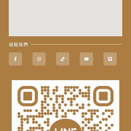
追蹤我們
Facebook-
Instagram
Tiktok
Youtube
Line
f