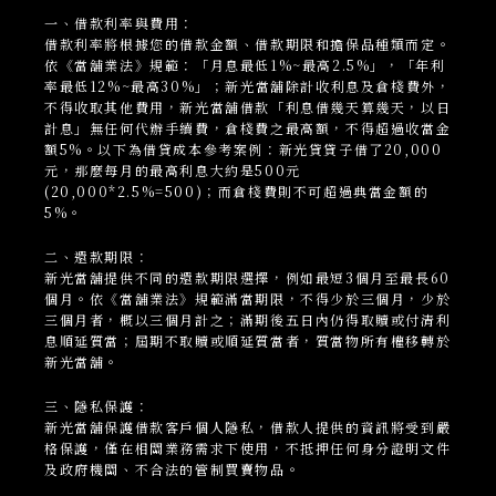
一、借款利率與費用：
借款利率將根據您的借款金額、借款期限和擔保品種類而定。
依《當舖業法》規範：「月息最低1%~最高2.5%」，「年利
率最低12%~最高30%」；新光當
舖
除計收利息及倉棧費外，
不得收取其他費用，新光當舖借款「利息借幾天算幾天，以日
計息」無任何代辦手續費，倉棧費之最高額，不得超過收當金
額5%。以下為借貸成本參考案例：新光貸貸子借了20,000
元，那麼每月的最高利息大約是500元
(20,000*2.5%=500)；而倉棧費則不可超過典當金額的
5%。
二、還款期限：
新光當
舖
提供不同的還款期限選擇，例如最短3個月至最長60
個月。依《當舖業法》規範滿當期限，不得少於三個月，少於
三個月者，概以三個月計之；滿期後五日內仍得取贖或付清利
息順延質當；屆期不取贖或順延質當者，質當物所有權移轉於
新光當舖。
三、隱私保護：
新光當
舖
保護借款客戶個人隱私，借款人提供的資訊將受到嚴
格保護，僅在相關業務需求下使用，不抵押任何身分證明文件
及政府機關、不合法的管制買賣物品。