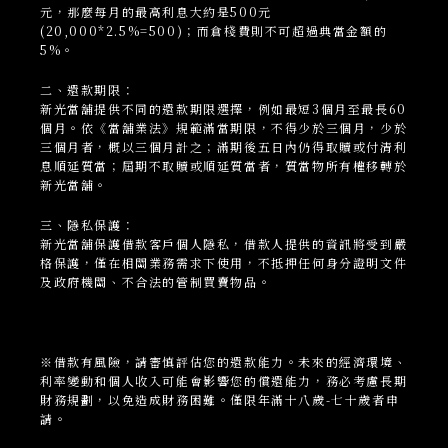
元，那麼每月的最高利息大約是500元
(20,000*2.5%=500)；而倉棧費則不可超過典當金額的
5%。
二、還款期限：
新光當
舖
提供不同的還款期限選擇，例如最短3個月至最長60
個月。依《當舖業法》規範滿當期限，不得少於三個月，少於
三個月者，概以三個月計之；滿期後五日內仍得取贖或付清利
息順延質當；屆期不取贖或順延質當者，質當物所有權移轉於
新光當舖。
三、隱私保護：
新光當
舖
保護借款客戶個人隱私，借款人提供的資訊將受到嚴
格保護，僅在相關業務需求下使用，不抵押任何身分證明文件
及政府機關、不合法的管制買賣物品。
※借款有風險，請審慎評估您的還款能力。未來的經濟環境、
利率變動和個人收入可能會影響您的償還能力，務必考慮長期
財務規劃，以免造成財務困難。僅限年滿十八歲-七十歲者申
請。