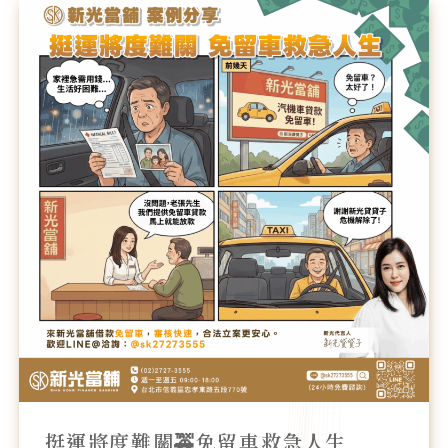
挺
運
將
度
難
關
🚕
免
留
車
救
急
人
生
挺運將度難關🚕免留車救急人生