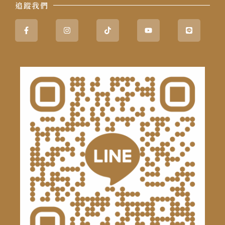
追蹤我們
Facebook-
Instagram
Tiktok
Youtube
Line
f