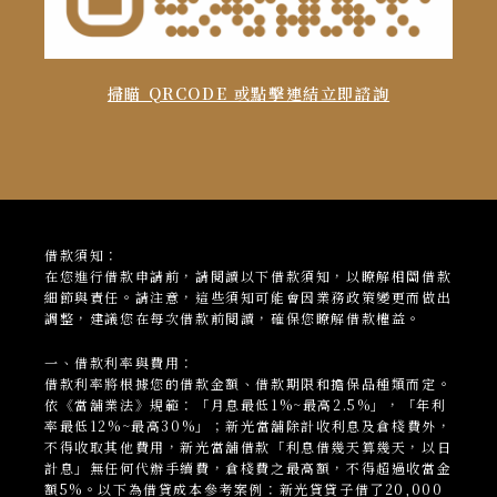
掃瞄 QRCODE 或點擊連結立即諮詢
借款須知：
在您進行借款申請前，請閱讀以下借款須知，以瞭解相關借款
細節與責任。請注意，這些須知可能會因業務政策變更而做出
調整，建議您在每次借款前閱讀，確保您瞭解借款權益。
一、借款利率與費用：
借款利率將根據您的借款金額、借款期限和擔保品種類而定。
依《當舖業法》規範：「月息最低1%~最高2.5%」，「年利
率最低12%~最高30%」；新光當
舖
除計收利息及倉棧費外，
不得收取其他費用，新光當舖借款「利息借幾天算幾天，以日
計息」無任何代辦手續費，倉棧費之最高額，不得超過收當金
額5%。以下為借貸成本參考案例：新光貸貸子借了20,000