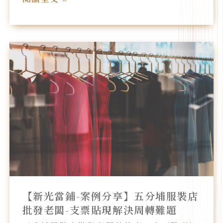
轉
大
學
生
【新
艱
光
難
當
窘
鋪-
境
案
例
分
享】
五
分
埔
【新光當鋪-案例分享】五分埔服裝店
服
批發老闆-支票貼現解決周轉難題
裝