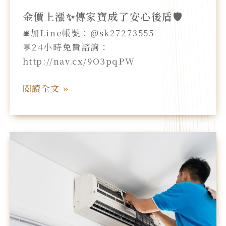
金價上漲✨傳家寶成了安心後盾🛡️
🛎️加Line帳號：@sk27273555
💬24小時免費諮詢：
http://nav.cx/9O3pqPW
閱讀全文 »
【新
光
當
鋪-
案
例
分