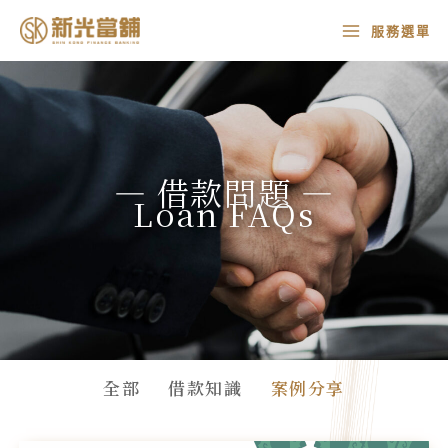
ilter
跳
MAIN
服務選單
osts
至
MENU
y
主
ategory
要
內
容
— 借款問題 —
Loan FAQs
全部
借款知識
案例分享