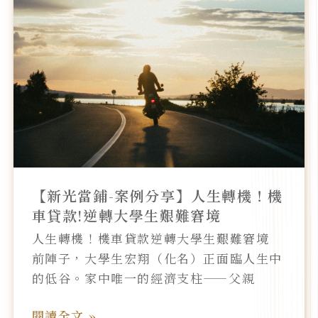
光
當
鋪-
案
例
分
享】
人
生
轉
【新光當鋪-案例分享】人生轉機！機
機！
車貸款!逆轉大學生艱難窘境
機
人生轉機！機車貸款逆轉大學生艱難窘境
車
前陣子，大學生宏翔（化名）正面臨人生中
貸
的低谷。家中唯一的經濟支柱——父親
款!
逆
閱讀全文 »