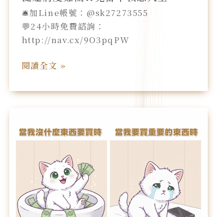
🛎️加Line帳號：@sk27273555
💬24小時免費諮詢：
http://nav.cx/9O3pqPW
閱讀全文 »
當
我
沒
什
麼
東
西
要