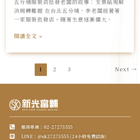
五分埔服裝店批發老闆的故事：支票貼現解
店
決周轉難題 在台北五分埔，李老闆經營著
批
一家服裝批發店。隨著生意逐漸擴大，
發
老
閱讀全文 »
闆-
支
票
貼
1
2
3
Next
→
現
解
決
周
轉
難
題
服務專線：02-27273555
LINE：@sk27273555 (24小時免費諮詢)