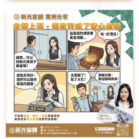
金
價
上
漲
✨
傳
家
寶
成
了
安
心
後
盾
🛡️