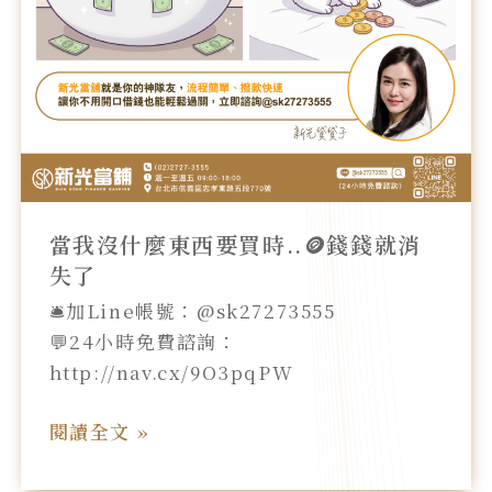
買
時..
🪙
錢
錢
就
消
失
當我沒什麼東西要買時..🪙錢錢就消
了
失了
🛎️加Line帳號：@sk27273555
💬24小時免費諮詢：
http://nav.cx/9O3pqPW
閱讀全文 »