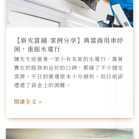
享】
典
當
商
【新光當鋪-案例分享】典當商用車紓
用
困，重振水電行
車
陳先生經營著一家小有名氣的水電行，靠著
紓
實在的服務和良好的口碑，累積了不少穩定
困，
客源。平日的營運原本十分順利，但日前卻
重
遭遇了資金上的困難。
振
水
閱讀全文 »
電
行
【新