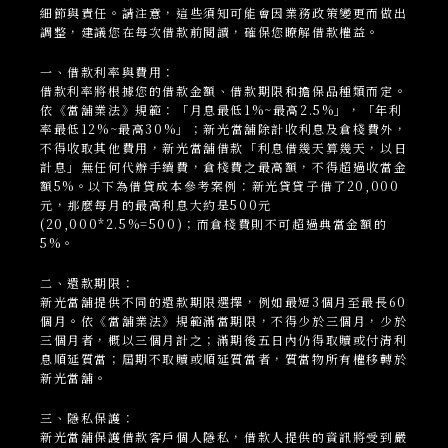
細節與責任。請注意，這些須知可能會因業務政策變更而做出
調整，建議您在每次借款前閱讀，確保您瞭解借款權益。
一、借款利率與費用：
借款利率將根據您的借款金額、借款期限和擔保品種類而定。
依《當舖業法》規範：「月息最低1%~最高2.5%」，「年利
率最低12%~最高30%」；新光當
舖
除計收利息及倉棧費外，
不得收取其他費用，新光當舖借款「利息借幾天算幾天，以日
計息」無任何代辦手續費，倉棧費之最高額，不得超過收當金
額5%。以下為借貸成本參考案例：新光貸貸子借了20,000
元，那麼每月的最高利息大約是500元
(20,000*2.5%=500)；而倉棧費則不可超過典當金額的
5%。
二、還款期限：
新光當
舖
提供不同的還款期限選擇，例如最短3個月至最長60
個月。依《當舖業法》規範滿當期限，不得少於三個月，少於
三個月者，概以三個月計之；滿期後五日內仍得取贖或付清利
息順延質當；屆期不取贖或順延質當者，質當物所有權移轉於
新光當舖。
三、隱私保護：
新光當
舖
保護借款客戶個人隱私，借款人提供的資訊將受到嚴