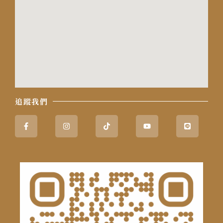
追蹤我們
Facebook-
Instagram
Tiktok
Youtube
Line
f