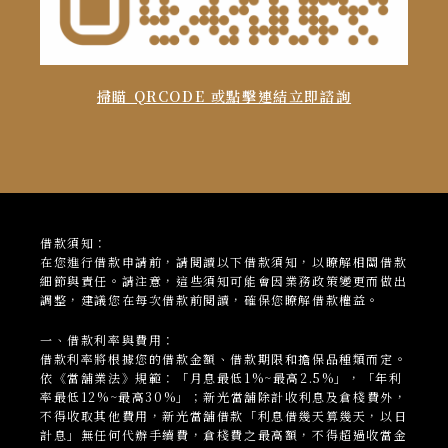
掃瞄 QRCODE 或點擊連結立即諮詢
借款須知：
在您進行借款申請前，請閱讀以下借款須知，以瞭解相關借款
細節與責任。請注意，這些須知可能會因業務政策變更而做出
調整，建議您在每次借款前閱讀，確保您瞭解借款權益。
一、借款利率與費用：
借款利率將根據您的借款金額、借款期限和擔保品種類而定。
依《當舖業法》規範：「月息最低1%~最高2.5%」，「年利
率最低12%~最高30%」；新光當
舖
除計收利息及倉棧費外，
不得收取其他費用，新光當舖借款「利息借幾天算幾天，以日
計息」無任何代辦手續費，倉棧費之最高額，不得超過收當金