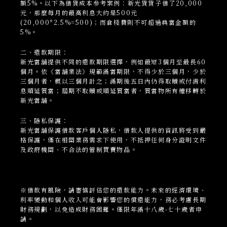
額5%。以下為借貸成本參考案例：新光貸貸子借了20,000
元，那麼每月的最高利息大約是500元
(20,000*2.5%=500)；而倉棧費則不可超過典當金額的
5%。
二、還款期限：
新光當
舖
提供不同的還款期限選擇，例如最短3個月至最長60
個月。依《當舖業法》規範滿當期限，不得少於三個月，少於
三個月者，概以三個月計之；滿期後五日內仍得取贖或付清利
息順延質當；屆期不取贖或順延質當者，質當物所有權移轉於
新光當舖。
三、隱私保護：
新光當
舖
保護借款客戶個人隱私，借款人提供的資訊將受到嚴
格保護，僅在相關業務需求下使用，不抵押任何身分證明文件
及政府機關、不合法的管制買賣物品。
※借款有風險，請審慎評估您的還款能力。未來的經濟環境、
利率變動和個人收入可能會影響您的償還能力，務必考慮長期
財務規劃，以免造成財務困難。僅限年滿十八歲-七十歲者申
請。