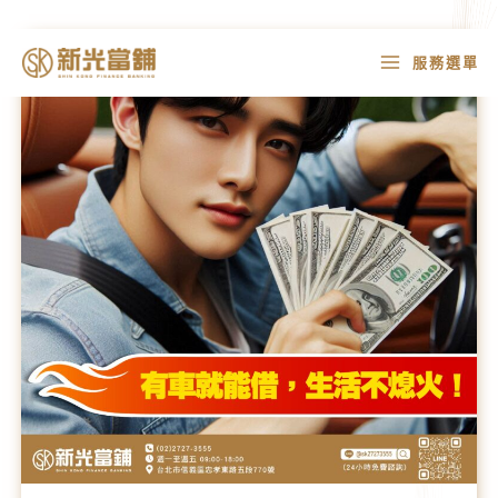
跳
有
MAIN
服務選單
至
車
MENU
主
就
要
能
內
借，
容
生
活
不
熄
火