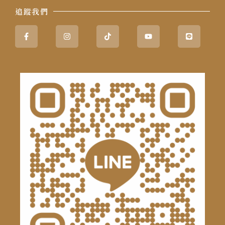
追蹤我們
Facebook-
Instagram
Tiktok
Youtube
Line
f