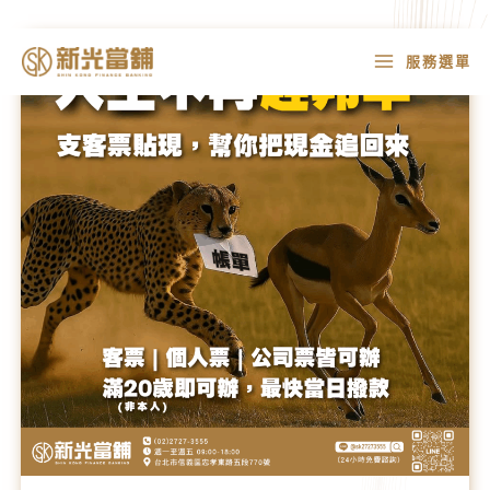
跳
人
MAIN
服務選單
至
生
MENU
主
不
要
再
內
趕
容
羚
羊，
因
為
你
有
新
光
貼
現