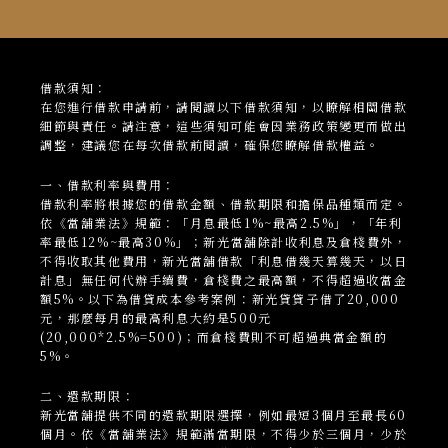
借款須知：
在您進行借款申請前，請閱讀以下借款須知，以瞭解相關借款
細節與責任。請注意，這些須知可能會因業務政策變更而做出
調整，建議您在每次借款前閱讀，確保您瞭解借款權益。
一、借款利率與費用：
借款利率將根據您的借款金額、借款期限和擔保品種類而定。
依《當舖業法》規範：「月息最低1%~最高2.5%」，「年利
率最低12%~最高30%」；新光當
舖
除計收利息及倉棧費外，
不得收取其他費用，新光當舖借款「利息借幾天算幾天，以日
計息」無任何代辦手續費，倉棧費之最高額，不得超過收當金
額5%。以下為借貸成本參考案例：新光貸貸子借了20,000
元，那麼每月的最高利息大約是500元
(20,000*2.5%=500)；而倉棧費則不可超過典當金額的
5%。
二、還款期限：
新光當
舖
提供不同的還款期限選擇，例如最短3個月至最長60
個月。依《當舖業法》規範滿當期限，不得少於三個月，少於