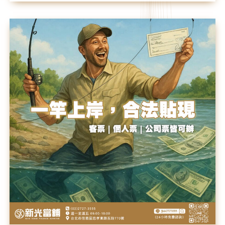
一
竿
上
岸，
合
法
貼
現
🎣