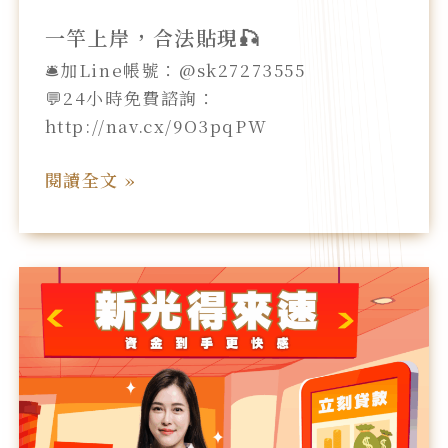
一竿上岸，合法貼現🎣
🛎️加Line帳號：@sk27273555
💬24小時免費諮詢：
http://nav.cx/9O3pqPW
閱讀全文 »
新
光
得
來
速，
資
金