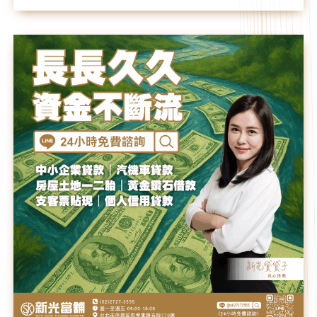
讓
我
們
陪
您
~
走
得
更
遠、
更
穩
✨