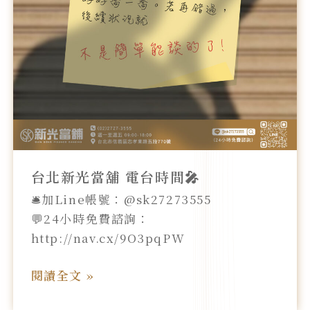
台
時
間
🎤
台北新光當舖 電台時間🎤
🛎️加Line帳號：@sk27273555
💬24小時免費諮詢：
http://nav.cx/9O3pqPW
閱讀全文 »