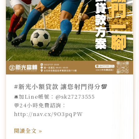
款
讓
您
射
門
得
分
💯
#新光小額貸款 讓您射門得分💯
🛎️加Line帳號：@sk27273555
💬24小時免費諮詢：
http://nav.cx/9O3pqPW
閱讀全文 »