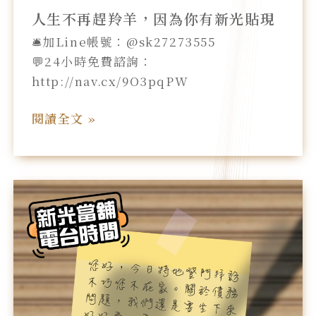
人生不再趕羚羊，因為你有新光貼現
🛎️加Line帳號：@sk27273555
💬24小時免費諮詢：
http://nav.cx/9O3pqPW
閱讀全文 »
台
北
新
光
當
舖
電