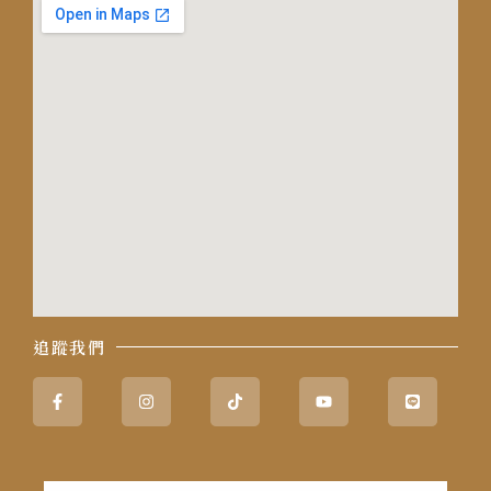
追蹤我們
Facebook-
Instagram
Tiktok
Youtube
Line
f