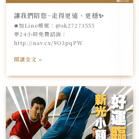
讓我們陪您~走得更遠、更穩✨
🛎️加Line帳號：@sk27273555
💬24小時免費諮詢：
http://nav.cx/9O3pqPW
閱讀全文 »
#
新
光
小
額
貸