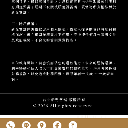
三個月者，概以三個月計之；滿期後五日內仍得取贖或付清利
息順延質當；屆期不取贖或順延質當者，質當物所有權移轉於
新光當舖。
三、隱私保護：
新光當
舖
保護借款客戶個人隱私，借款人提供的資訊將受到嚴
格保護，僅在相關業務需求下使用，不抵押任何身分證明文件
及政府機關、不合法的管制買賣物品。
※借款有風險，請審慎評估您的還款能力。未來的經濟環境、
利率變動和個人收入可能會影響您的償還能力，務必考慮長期
財務規劃，以免造成財務困難。僅限年滿十八歲-七十歲者申
請。
台北新光當舖 版權所有
© 2026 All rights reserved.