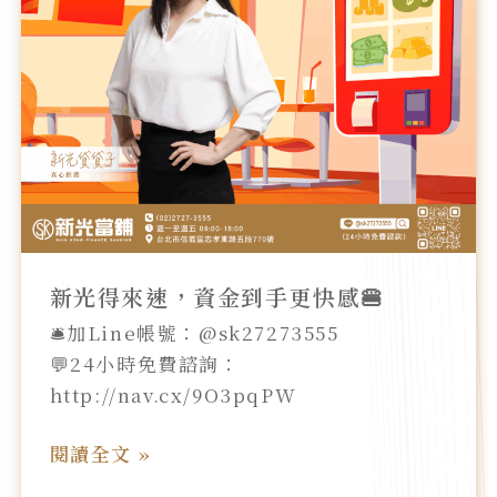
到
手
更
快
感
🍔
新光得來速，資金到手更快感🍔
🛎️加Line帳號：@sk27273555
💬24小時免費諮詢：
http://nav.cx/9O3pqPW
閱讀全文 »