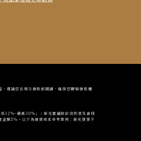
整，建議您在每次借款前閱讀，確保您瞭解借款權
低12%~最高30%」；新光當
舖
除計收利息及倉棧
當金額5%。以下為借貸成本參考案例：新光貸貸子