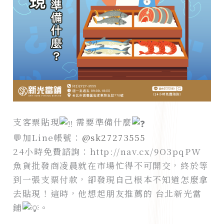
支客票貼現
需要準備什麼
💬加Line帳號：
@sk27273555
24小時免費諮詢：http://nav.cx/9O3pqPW
魚貨批發商凌晨就在市場忙得不可開交，終於等
到一張支票付款，卻發現自己根本不知道怎麼拿
去貼現！這時，他想起朋友推薦的 台北新光當
鋪
。