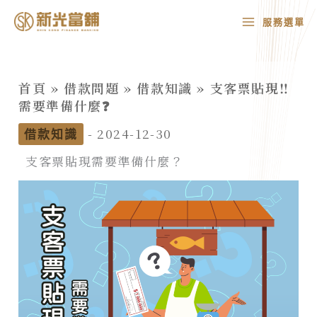
跳
MAIN
服務選單
至
MENU
主
要
首頁
»
借款問題
»
借款知識
»
支客票貼現‼️
內
需要準備什麼❓
容
-
2024-12-30
借款知識
支客票貼現需要準備什麼？