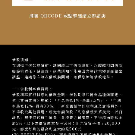
掃瞄 QRCODE 或點擊連結立即諮詢
借款須知：
在您進行借款申請前，請閱讀以下借款須知，以瞭解相關借款
細節與責任。請注意，這些須知可能會因業務政策變更而做出
調整，建議您在每次借款前閱讀，確保您瞭解借款權益。
一、借款利率與費用：
借款利率將根據您的借款金額、借款期限和擔保品種類而定。
依《當舖業法》規範：「月息最低1%~最高2.5%」，「年利
率最低12%~最高30%」；新光當
舖
除計收利息及倉棧費外，
不得收取其他費用，新光當舖借款「利息借幾天算幾天，以日
計息」無任何代辦手續費，倉棧費之最高額，不得超過收當金
額5%。以下為借貸成本參考案例：新光貸貸子借了20,000
元，那麼每月的最高利息大約是500元
(20,000*2.5%=500)；而倉棧費則不可超過典當金額的