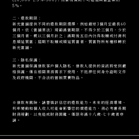
5%。
二、還款期限：
新光當
舖
提供不同的還款期限選擇，例如最短3個月至最長60
個月。依《當舖業法》規範滿當期限，不得少於三個月，少於
三個月者，概以三個月計之；滿期後五日內仍得取贖或付清利
息順延質當；屆期不取贖或順延質當者，質當物所有權移轉於
新光當舖。
三、隱私保護：
新光當
舖
保護借款客戶個人隱私，借款人提供的資訊將受到嚴
格保護，僅在相關業務需求下使用，不抵押任何身分證明文件
及政府機關、不合法的管制買賣物品。
※借款有風險，請審慎評估您的還款能力。未來的經濟環境、
利率變動和個人收入可能會影響您的償還能力，務必考慮長期
財務規劃，以免造成財務困難。僅限年滿十八歲-七十歲者申
請。