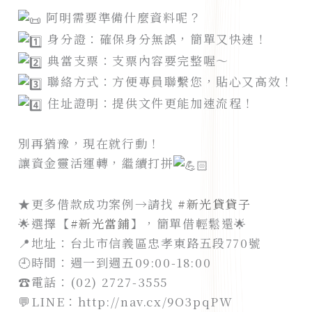
阿明需要準備什麼資料呢？
身分證：確保身分無誤，簡單又快速！
典當支票：支票內容要完整喔～
聯絡方式：方便專員聯繫您，貼心又高效！
住址證明：提供文件更能加速流程！
別再猶豫，現在就行動！
讓資金靈活運轉，繼續打拼
★更多借款成功案例→請找
#新光貸貸子
🌟選擇【
#新光當鋪
】，簡單借輕鬆還🌟
📍地址：台北市信義區忠孝東路五段770號
🕘時間：週一到週五09:00-18:00
☎️電話：(02) 2727-3555
💬LINE：http://nav.cx/9O3pqPW