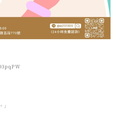
9O3pqPW
。」