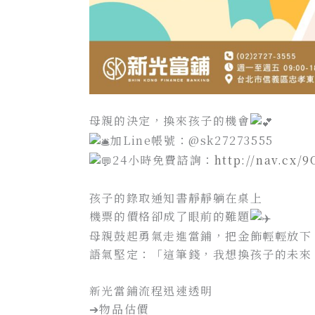
母親的決定，換來孩子的機會
加Line帳號：@sk27273555
24小時免費諮詢：
http://nav.cx/
孩子的錄取通知書靜靜躺在桌上
機票的價格卻成了眼前的難題
母親鼓起勇氣走進當鋪，把金飾輕輕放下
語氣堅定：「這筆錢，我想換孩子的未來
新光當鋪流程迅速透明
➔物品估價