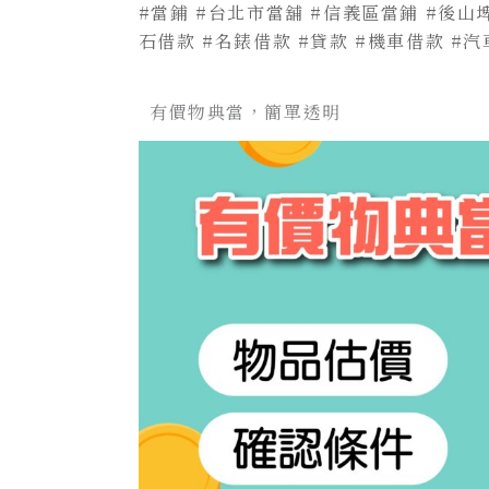
#當鋪
#台北市當舖
#信義區當鋪
#後山
石借款
#名錶借款
#貸款
#機車借款
#汽
有價物典當，簡單透明