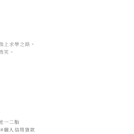
踏上求學之路。
微笑。
/
地一二胎
#個人信用貸款