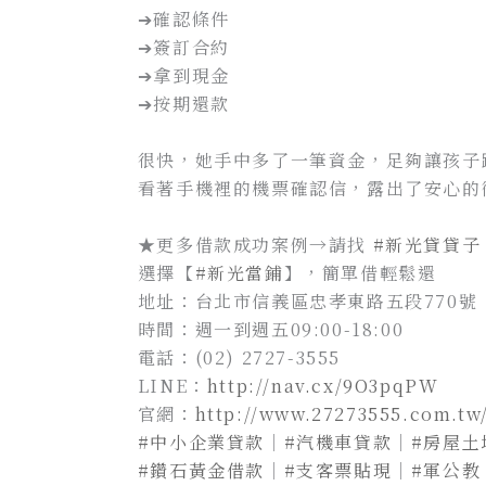
➔確認條件
➔簽訂合約
➔拿到現金
➔按期還款
很快，她手中多了一筆資金，足夠讓孩子
看著手機裡的機票確認信，露出了安心的
★更多借款成功案例→請找
#新光貸貸子
選擇【
#新光當鋪
】，簡單借輕鬆還
地址：台北市信義區忠孝東路五段770號
時間：週一到週五09:00-18:00
電話：(02) 2727-3555
LINE：
http://nav.cx/9O3pqPW
官網：
http://www.27273555.com.tw
#中小企業貸款
｜
#汽機車貸款
｜
#房屋土
#鑽石黃金借款
｜
#支客票貼現
｜
#軍公教