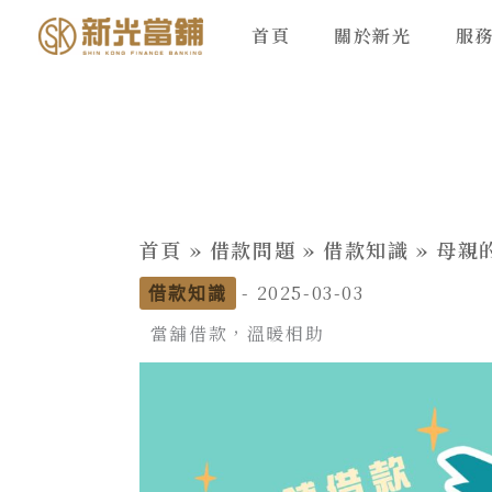
跳
首頁
關於新光
服
至
主
要
內
容
首頁
»
借款問題
»
借款知識
»
母親
-
2025-03-03
借款知識
當舖借款，溫暖相助