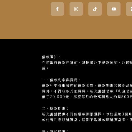
Facebook-
Instagram
Tiktok
Youtu
f
借款須知：
在您進行借款申請前，請閱讀以下借款須知，以瞭
益。
一、借款利率與費用：
借款利率將根據您的借款金額、借款期限和擔保品種
費外，不得收取其他費用，新光當舖借款「利息借
借了20,000元，那麼每月的最高利息大約是500元
二、還款期限：
新光當
舖
提供不同的還款期限選擇，例如最短3個
或付清利息順延質當；屆期不取贖或順延質當者，
三、隱私保護：