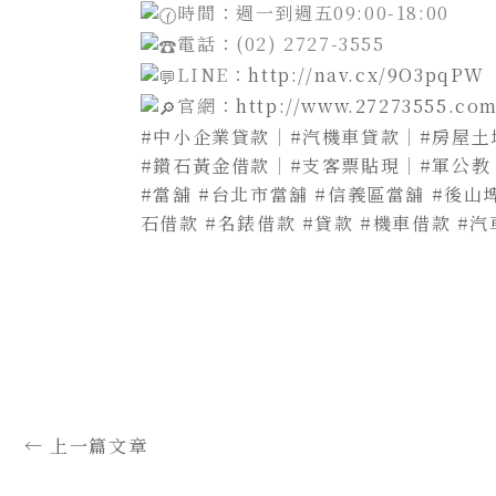
時間：週一到週五09:00-18:00
電話：(02) 2727-3555
LINE：
http://nav.cx/9O3pqPW
官網：
http://www.27273555.com
#中小企業貸款
｜
#汽機車貸款
｜
#房屋土
#鑽石黃金借款
｜
#支客票貼現
｜
#軍公教
#當舖
#台北市當舖
#信義區當舖
#後山
石借款
#名錶借款
#貸款
#機車借款
#汽
←
上一篇文章