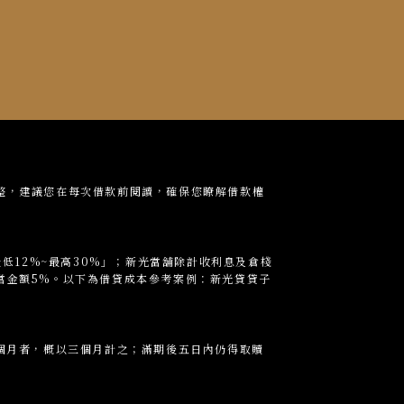
整，建議您在每次借款前閱讀，確保您瞭解借款權
低12%~最高30%」；新光當
舖
除計收利息及倉棧
當金額5%。以下為借貸成本參考案例：新光貸貸子
個月者，概以三個月計之；滿期後五日內仍得取贖