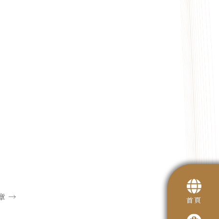
章
→
首頁