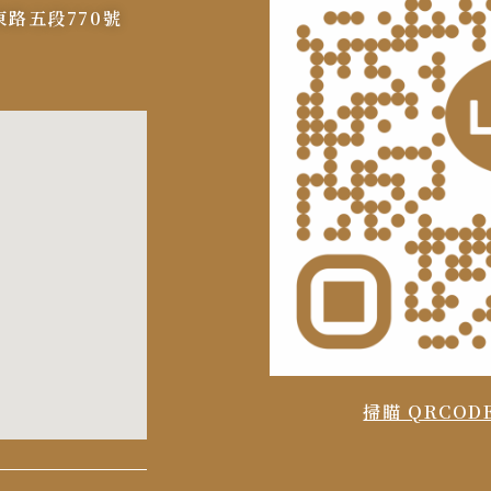
路五段770號
掃瞄 QRCO