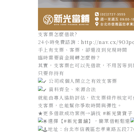
支客票怎麼借款?
24小時免費諮詢：
http://nav.cx/9O3
手上有支票、客票，卻還沒到兌現時間
臨時需要資金周轉怎麼辦？
其實，支客票也可以先借款，不用苦等到
只要你持有
公司或個人開立之有效支客票
資料齊全、來源合法
就能由專人協助評估，依支票條件核定可
支客票，也能幫你爭取時間與彈性。
★更多借款成功案例→請找
#新光貸貸子
選擇【
#新光當舖
】，簡單借輕鬆還
地址：台北市信義區忠孝東路五段77