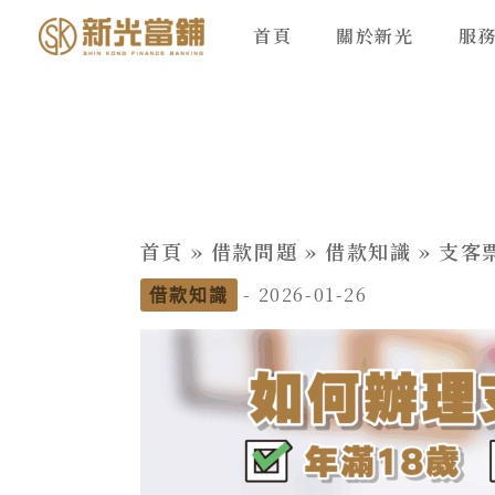
跳
首頁
關於新光
服
至
主
要
內
容
首頁
»
借款問題
»
借款知識
»
支客
-
2026-01-26
借款知識