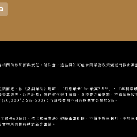
be
Line
解相關借款細節與責任。請注意，這些須知可能會因業務政策變更而做出調
類而定。依《當舖業法》規範：「月息最低1%~最高2.5%」，「年利率最
幾天算幾天，以日計息」無任何代辦手續費，倉棧費之最高額，不得超過收
(20,000*2.5%=500)；而倉棧費則不可超過典當金額的5%。
月至最長60個月。依《當舖業法》規範滿當期限，不得少於三個月，少於三
質當物所有權移轉於新光當舖。