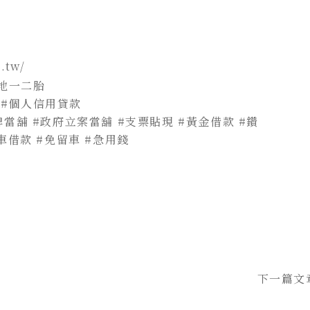
.tw/
地一二胎
#個人信用貸款
埤當舖
#政府立案當舖
#支票貼現
#黃金借款
#鑽
車借款
#免留車
#急用錢
下一篇文