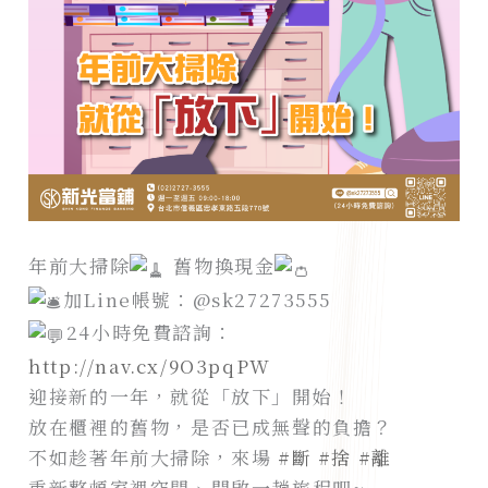
年前大掃除
舊物換現金
加Line帳號：@sk27273555
24小時免費諮詢：
http://nav.cx/9O3pqPW
迎接新的一年，就從「放下」開始！
放在櫃裡的舊物，是否已成無聲的負擔？
不如趁著年前大掃除，來場
#斷
#捨
#離
重新整頓家裡空間、開啟一趟旅程吧~