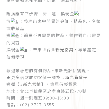
斷捨離有三步驟：清、選、換現金
清
：整理出家中閒置的金飾、精品包、名錶
或收藏品
選
：篩選不再需要的物品，留住對自己需要
的東西
換現金
：帶來
#台北新光當鋪
，專業鑑定，
估價變現
歡迎帶著您的有價物品~來新光評估變現。
★更多借款成功案例→請找
#新光貸貸子
選擇【
#新光當鋪
】，簡單借輕鬆還
地址：台北市信義區忠孝東路五段770號
時間：週一到週五09:00-18:00
電話：(02) 2727-3555