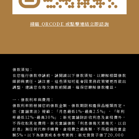
掃瞄 QRCODE 或點擊連結立即諮詢
借款須知：
在您進行借款申請前，請閱讀以下借款須知，以瞭解相關借款
細節與責任。請注意，這些須知可能會因業務政策變更而做出
調整，建議您在每次借款前閱讀，確保您瞭解借款權益。
一、借款利率與費用：
借款利率將根據您的借款金額、借款期限和擔保品種類而定。
依《當舖業法》規範：「月息最低1%~最高2.5%」，「年利
率最低12%~最高30%」；新光當
舖
除計收利息及倉棧費外，
不得收取其他費用，新光當舖借款「利息借幾天算幾天，以日
計息」無任何代辦手續費，倉棧費之最高額，不得超過收當金
額5%。以下為借貸成本參考案例：新光貸貸子借了20,000