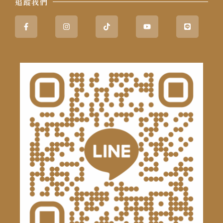
追蹤我們
Facebook-
Instagram
Tiktok
Youtube
Line
f