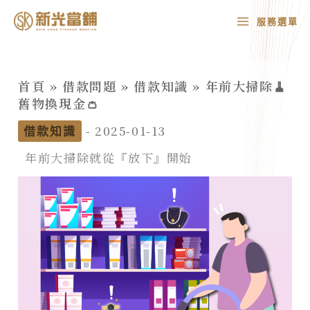
跳
MAIN
服務選單
至
MENU
主
要
首頁
»
借款問題
»
借款知識
»
年前大掃除🧹
內
舊物換現金👛
容
-
2025-01-13
借款知識
年前大掃除就從『放下』開始