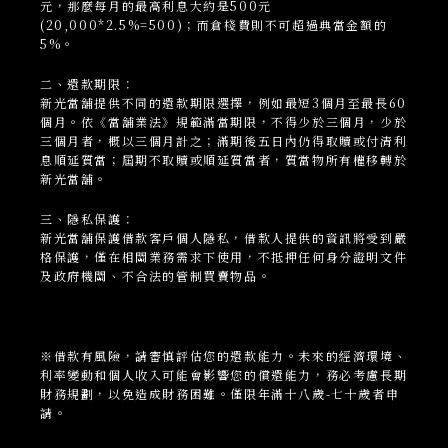
元，那麼每月的最高利息大約是500元
(20,000*2.5%=500)；而倉棧費則不可超過典當金額的
5%。
二、還款期限：
新光當
舖
提供不同的還款期限選擇，例如最短3個月至最長60
個月。依《當舖業法》規範滿當期限，不得少於三個月，少於
三個月者，概以三個月計之；滿期後五日內仍得取贖或付清利
息順延質當；屆期不取贖或順延質當者，質當物所有權移轉於
新光當舖。
三、隱私保護：
新光當
舖
保護借款客戶個人隱私，借款人提供的資訊將受到嚴
格保護，僅在相關業務需求下使用，不抵押任何身分證明文件
及政府機關、不合法的管制買賣物品。
※借款有風險，請審慎評估您的還款能力。未來的經濟環境、
利率變動和個人收入可能會影響您的償還能力，務必考慮長期
財務規劃，以免造成財務困難。僅限年滿十八歲-七十歲者申
請。