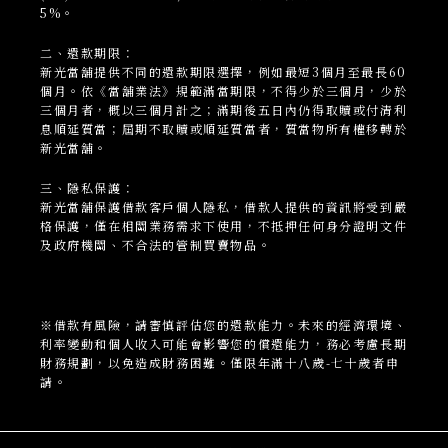
5%。
二、還款期限：
新光當
舖
提供不同的還款期限選擇，例如最短3個月至最長60
個月。依《當舖業法》規範滿當期限，不得少於三個月，少於
三個月者，概以三個月計之；滿期後五日內仍得取贖或付清利
息順延質當；屆期不取贖或順延質當者，質當物所有權移轉於
新光當舖。
三、隱私保護：
新光當
舖
保護借款客戶個人隱私，借款人提供的資訊將受到嚴
格保護，僅在相關業務需求下使用，不抵押任何身分證明文件
及政府機關、不合法的管制買賣物品。
※借款有風險，請審慎評估您的還款能力。未來的經濟環境、
利率變動和個人收入可能會影響您的償還能力，務必考慮長期
財務規劃，以免造成財務困難。僅限年滿十八歲-七十歲者申
請。