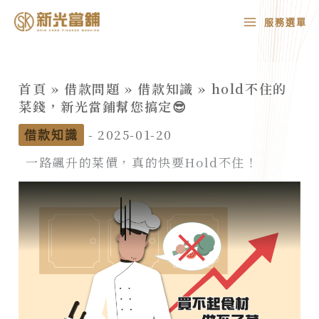
跳
MAIN
服務選單
至
MENU
主
要
首頁
»
借款問題
»
借款知識
»
hold不住的
內
菜錢，新光當鋪幫您搞定😎
容
-
2025-01-20
借款知識
一路飆升的菜價，真的快要Hold不住！