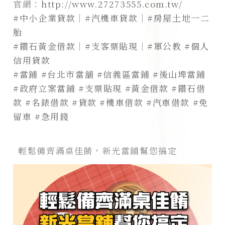
官網：
http://www.27273555.com.tw/
#中小企業貸款
｜
#汽機車貸款
｜
#房屋土地一二
胎
#鑽石黃金借款
｜
#支客票貼現
｜
#軍公教
#個人
信用貸款
#當鋪
#台北市當舖
#信義區當鋪
#後山埤當鋪
#政府立案當鋪
#支票貼現
#黃金借款
#鑽石借
款
#名錶借款
#貸款
#機車借款
#汽車借款
#免
留車
#急用錢
輕鬆備齊滿桌佳餚，新光當鋪幫您搞定