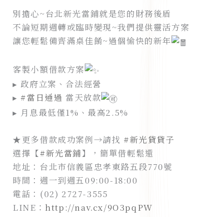
別擔心~台北新光當鋪就是您的財務後盾
不論短期週轉或臨時變現~我們提供靈活方案
讓您輕鬆備齊滿桌佳餚~過個愉快的新年
客製小額借款方案
▸ 政府立案、合法經營
▸
#當日通過
當天放款
▸ 月息最低僅1%、最高2.5%
★更多借款成功案例→請找
#新光貸貸子
選擇【
#新光當鋪
】，簡單借輕鬆還
地址：台北市信義區忠孝東路五段770號
時間：週一到週五09:00-18:00
電話：(02) 2727-3555
LINE：
http://nav.cx/9O3pqPW