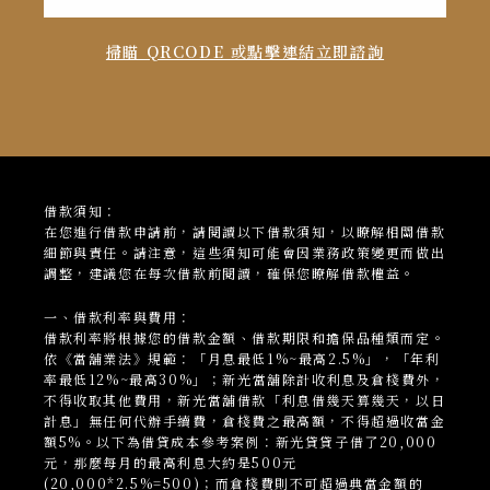
掃瞄 QRCODE 或點擊連結立即諮詢
借款須知：
在您進行借款申請前，請閱讀以下借款須知，以瞭解相關借款
細節與責任。請注意，這些須知可能會因業務政策變更而做出
調整，建議您在每次借款前閱讀，確保您瞭解借款權益。
一、借款利率與費用：
借款利率將根據您的借款金額、借款期限和擔保品種類而定。
依《當舖業法》規範：「月息最低1%~最高2.5%」，「年利
率最低12%~最高30%」；新光當
舖
除計收利息及倉棧費外，
不得收取其他費用，新光當舖借款「利息借幾天算幾天，以日
計息」無任何代辦手續費，倉棧費之最高額，不得超過收當金
額5%。以下為借貸成本參考案例：新光貸貸子借了20,000
元，那麼每月的最高利息大約是500元
(20,000*2.5%=500)；而倉棧費則不可超過典當金額的