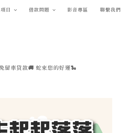
務項目
借款問題
影音專區
聯繫我們
5免留車貸款🚚 蛇來您的好運🐍