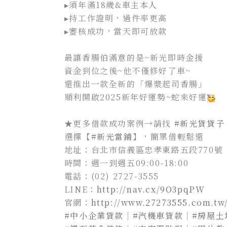
▸須年滿18歲&車主本人
▸持工作證明，過件率更高
▸審核成功，當天即可放款
最讓香腸伯滿意的是~新光即時金援
資金到位之後~他不僅修好了車~
還推出一款全新的「爆漿起司香腸」
順利開啟2025新年好運勢~蛇來好運
★更多借款成功案例→請找
#新光貸貸子
選擇【
#新光當鋪
】，簡單借輕鬆還
地址：台北市信義區忠孝東路五段770號
時間：週一到週五09:00-18:00
電話：(02) 2727-3555
LINE：
http://nav.cx/9O3pqPW
官網：
http://www.27273555.com.tw
#中小企業貸款
｜
#汽機車貸款
｜
#房屋土