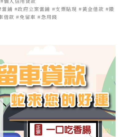
#個人信用貸款
埤當鋪
#政府立案當鋪
#支票貼現
#黃金借款
#鑽
車借款
#免留車
#急用錢