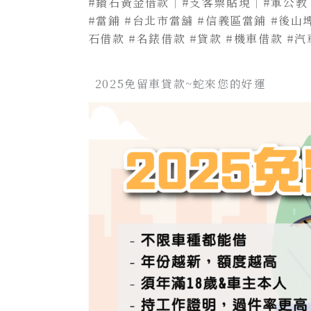
#鑽石黃金借款
｜
#支客票貼現
｜
#軍公教
#當鋪
#台北市當舖
#信義區當鋪
#後山
石借款
#名錶借款
#貸款
#機車借款
#汽
2025免留車貸款~蛇來您的好運