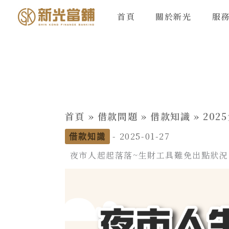
跳
首頁
關於新光
服
至
主
要
內
容
首頁
»
借款問題
»
借款知識
»
202
-
2025-01-27
借款知識
夜市人起起落落~生財工具難免出點狀況