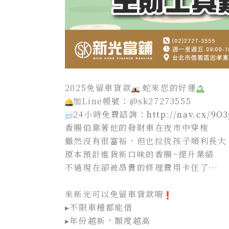
2025免留車貸款
蛇來您的好運
加Line帳號：@sk27273555
24小時免費諮詢：
http://nav.cx/9
香腸伯靠著他的發財車在夜市中穿梭
雖然沒有很富裕，但也拉拔孩子順利長大
原本預計進貨新口味的香腸~提升業績
不過現在卻被昂貴的修理費用卡住了…
來新光可以免留車貸款唷
▸不限車種都能借
▸年份越新，額度越高